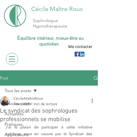
Cécile Maître Roux
Sophrologue
Hypnothérapeute
Équilibre intérieur, mieux-être au
quotidien
Me contacter
Post
Tous les posts
CécileMaîtreRoux
Tous les posts
6 avr. 2020
1 min de lecture
Le syndicat des sophrologues
Actualités
professionnels se mobilise
Pratiques
J'ai le plaisir de participer à cette initiative 
solidaire, mise en oeuvre par le Syndicat des 
Applications