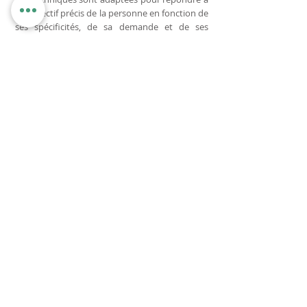
un objectif précis de la personne en fonction de
ses spécificités, de sa demande et de ses
propres ressources.
Entreprise
En savoir plus
La sophrologie dans les organisations s'inscrit
dans le cadre de la prévention du stress,
de l'amélioration de la qualité de vie au travail
mais aussi dans celui du développement
personnel des individus.
Votre praticien